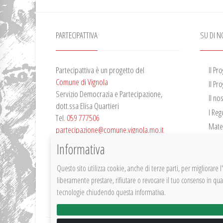
PARTECIPATTIVA
SU DI N
Partecipattiva è un progetto del
Il Pr
Comune di Vignola
Il Pr
Servizio Democrazia e Partecipazione,
Il no
dott.ssa Elisa Quartieri
I Re
Tel.
059 777506
Mater
partecipazione@comune.vignola.mo.it
Vide
Privacy Policy
Informativa
Bilan
Questo sito utilizza cookie, anche di terze parti, per migliorare
liberamente prestare, rifiutare o revocare il tuo consenso in q
tecnologie chiudendo questa informativa.