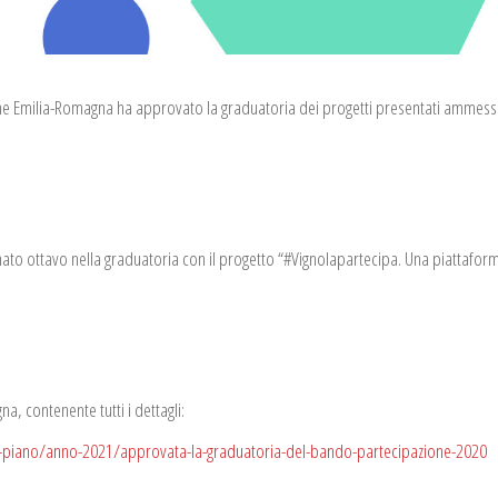
one Emilia-Romagna ha approvato la graduatoria dei progetti presentati ammess
onato ottavo nella graduatoria con il progetto “#Vignolapartecipa. Una piattafor
a, contenente tutti i dettagli:
o-piano/anno-2021/approvata-la-graduatoria-del-bando-partecipazione-2020