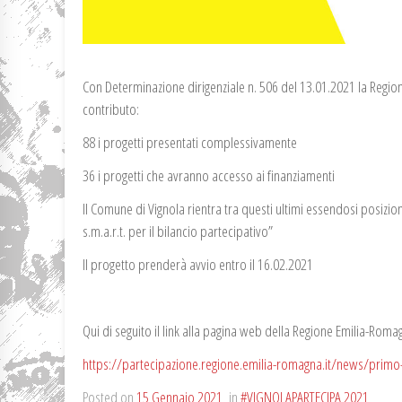
Con Determinazione dirigenziale n. 506 del 13.01.2021 la Regi
contributo:
88 i progetti presentati complessivamente
36 i progetti che avranno accesso ai finanziamenti
Il Comune di Vignola rientra tra questi ultimi essendosi posizi
s.m.a.r.t. per il bilancio partecipativo”
Il progetto prenderà avvio entro il 16.02.2021
Qui di seguito il link alla pagina web della Regione Emilia-Romagn
https://partecipazione.regione.emilia-romagna.it/news/prim
Posted on
15 Gennaio 2021
in
#VIGNOLAPARTECIPA 2021