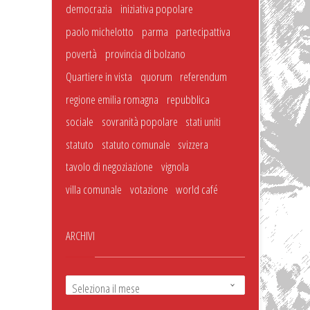
democrazia
iniziativa popolare
paolo michelotto
parma
partecipattiva
povertà
provincia di bolzano
Quartiere in vista
quorum
referendum
regione emilia romagna
repubblica
sociale
sovranità popolare
stati uniti
statuto
statuto comunale
svizzera
tavolo di negoziazione
vignola
villa comunale
votazione
world café
ARCHIVI
Seleziona il mese