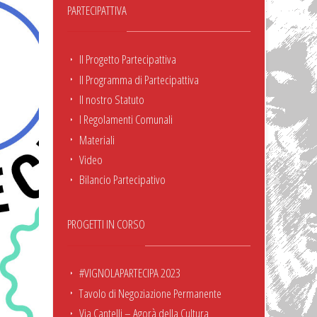
PARTECIPATTIVA
Il Progetto Partecipattiva
Il Programma di Partecipattiva
Il nostro Statuto
I Regolamenti Comunali
Materiali
Video
Bilancio Partecipativo
PROGETTI IN CORSO
#VIGNOLAPARTECIPA 2023
Tavolo di Negoziazione Permanente
Via Cantelli – Agorà della Cultura