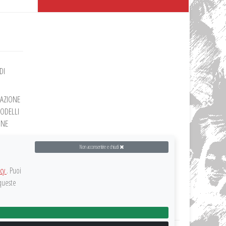
DI
RAZIONE
MODELLI
ONE
Non acconsentire e chiudi
ZIONE
icy
. Puoi
ZIONE
 queste