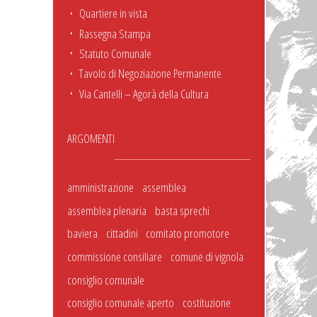
Quartiere in vista
Rassegna Stampa
Statuto Comunale
Tavolo di Negoziazione Permanente
Via Cantelli – Agorà della Cultura
ARGOMENTI
amministrazione
assemblea
assemblea plenaria
basta sprechi
baviera
cittadini
comitato promotore
commissione consiliare
comune di vignola
consiglio comunale
consiglio comunale aperto
costituzione