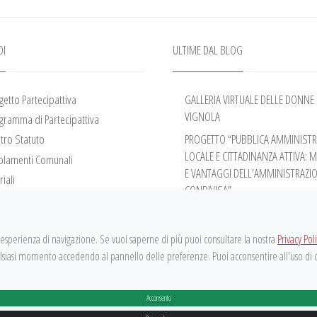
OI
ULTIME DAL BLOG
ogetto Partecipattiva
GALLERIA VIRTUALE DELLE DONNE 
VIGNOLA
ogramma di Partecipattiva
stro Statuto
PROGETTO “PUBBLICA AMMINIST
LOCALE E CITTADINANZA ATTIVA: 
golamenti Comunali
E VANTAGGI DELL’AMMINISTRAZI
iali
CONDIVISA”
o
ATTIVITÀ DEL TAVOLO DI NEGOZIA
cio Partecipativo
PERMANENTE – ANNO 2026
 l'esperienza di navigazione. Se vuoi saperne di più puoi consultare la nostra
Privacy Pol
ATTIVITÀ DEL TAVOLO DI NEGOZIA
ualsiasi momento accedendo al pannello delle preferenze. Puoi acconsentire all'uso di
PERMANENTE – ANNO 2025
Acconsento