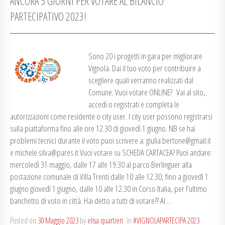
ANCORA 5 GIORNI PER VOTARE AL BILANCIO
PARTECIPATIVO 2023!
Sono 20 i progetti in gara per migliorare
Vignola. Dai il tuo voto per contribuire a
scegliere quali verranno realizzati dal
Comune. Vuoi votare ONLINE? Vai al sito,
accedi o registrati e completa le
autorizzazioni come residente o city user. I city user possono registrarsi
sulla piattaforma fino alle ore 12.30 di giovedì 1 giugno. NB se hai
problemi tecnici durante il voto puoi scrivere a: giulia.bertone@gmail.it
e michele.silva@pares.it Vuoi votare su SCHEDA CARTACEA? Puoi andare:
mercoledì 31 maggio, dalle 17 alle 19.30 al parco Berlinguer alla
postazione comunale di Villa Trenti dalle 10 alle 12.30, fino a giovedì 1
giugno giovedì 1 giugno, dalle 10 alle 12.30 in Corso Italia, per l’ultimo
banchetto di voto in città. Hai detto a tutti di votare?? Al…
Posted on
30 Maggio 2023
by
elisa quartieri
in
#VIGNOLAPARTECIPA 2023