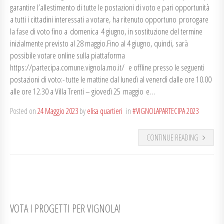
garantire l’allestimento di tutte le postazioni di voto e pari opportunità
a tutti i cittadini interessati a votare, ha ritenuto opportuno prorogare
la fase di voto fino a domenica 4 giugno, in sostituzione del termine
inizialmente previsto al 28 maggio.Fino al 4 giugno, quindi, sarà
possibile votare online sulla piattaforma
https://partecipa.comune.vignola.mo.it/ e offline presso le seguenti
postazioni di voto:- tutte le mattine dal lunedì al venerdì dalle ore 10.00
alle ore 12.30 a Villa Trenti – giovedì 25 maggio e…
Posted on
24 Maggio 2023
by
elisa quartieri
in
#VIGNOLAPARTECIPA 2023
CONTINUE READING
VOTA I PROGETTI PER VIGNOLA!