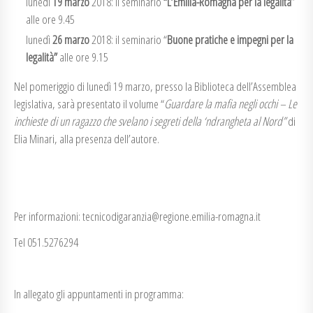
lunedì
19 marzo
2018: il seminario
“L’Emilia-Romagna per la legalità
”
alle ore 9.45
lunedì
26 marzo
2018: il seminario “
Buone pratiche e impegni per la
legalità”
alle ore 9.15
Nel pomeriggio di lunedì 19 marzo, presso la Biblioteca dell’Assemblea
legislativa, sarà presentato il volume “
Guardare la mafia negli occhi – Le
inchieste di un ragazzo che svelano i segreti della ‘ndrangheta al Nord”
di
Elia Minari, alla presenza dell’autore.
Per informazioni: tecnicodigaranzia@regione.emilia-romagna.it
Tel 051.5276294
In allegato gli appuntamenti in programma: