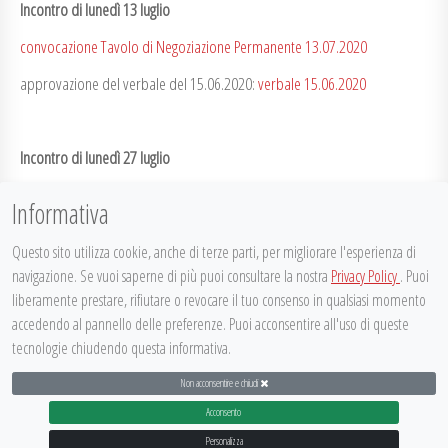
Incontro di lunedì 13 luglio
convocazione Tavolo di Negoziazione Permanente 13.07.2020
approvazione del verbale del 15.06.2020:
verbale 15.06.2020
Incontro di lunedì 27 luglio
convocazione 27 luglio firmata
Informativa
approvazione del verbale del 13.07.2020:
verbale 13.07.2020
Questo sito utilizza cookie, anche di terze parti, per migliorare l'esperienza di
navigazione. Se vuoi saperne di più puoi consultare la nostra
Privacy Policy
. Puoi
liberamente prestare, rifiutare o revocare il tuo consenso in qualsiasi momento
Posted on
27 Agosto 2020
in
Incontri
,
Tavolo di Negoziazione
accedendo al pannello delle preferenze. Puoi acconsentire all'uso di queste
Permanente
tecnologie chiudendo questa informativa.
Non acconsentire e chiudi
DISPLAY FOOTER
Acconsento
@
it
ec
Personalizza
PARTECIPATTIVA 2015
|