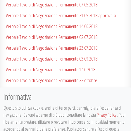
Verbale Tavolo di Negoziazione Permanente 07.05.2018
Verbale Tavolo di Negoziazione Permanente 21.05.2018 approvato
Verbale Tavolo di Negoziazione Permanente 14.06.2018
Verbale Tavolo di Negoziazione Permanente 02.07.2018
Verbale Tavolo di Negoziazione Permanente 23.07.2018
Verbale Tavolo di Negoziazione Permanente 03.09.2018
Verbale Tavolo di Negoziazione Permanente 1.10.2018
Verbale Tavolo di Negoziazione Permanente 22 ottobre
Verbale Tdnp 12.11.2018
Informativa
Questo sito utilizza cookie, anche di terze parti, per migliorare l'esperienza di
navigazione. Se vuoi saperne di più puoi consultare la nostra
Privacy Policy
. Puoi
liberamente prestare, rifiutare o revocare il tuo consenso in qualsiasi momento
Posted on
15 Febbraio 2018
in
Approfondimenti
,
Tavolo di
accedendo al pannello delle preferenze. Puoi acconsentire all'uso di queste
Negoziazione Permanente