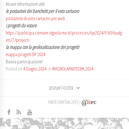
Alcune informazioni utili:
le postazioni dei banchetti per il voto cartaceo
postazioni di voto cartaceo per web
i progetti da votare
https://partecipa.comune.vignola.mo.it/processes/bp2024/f/60/budg
ets/7/projects
la mappa con la geolocalizzazione dei progetti
mappa progetti BP 2024
Buona partecipazione!
Posted on
4 Giugno 2024
in
#VIGNOLAPARTECIPA 2024
DISPLAY FOOTER
@
it
ec
PARTECIPATTIVA 2015
|