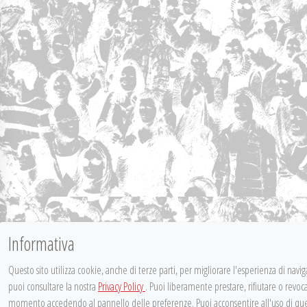
Informativa
Questo sito utilizza cookie, anche di terze parti, per migliorare l'esperienza di navi
puoi consultare la nostra
Privacy Policy
. Puoi liberamente prestare, rifiutare o revoca
momento accedendo al pannello delle preferenze. Puoi acconsentire all'uso di qu