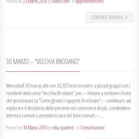
Posted on
23 Marzo 2016
by
Marco Bini
in
Approfondimenti
CONTINUE READING
30 MARZO – “VECCHIA BRODANO”
Mercoledì 30 marzo alle ore 20.30 Terzo incontro a piccoli gruppi con i
residenti della zona “Vecchia Brodano” per: – iniziare a restituire l’esito
dei questionari su “Come girano i rapporti di vicinato”; – continuare ad
esplorare il desiderio delle persone nel conoscersi di più, condividere
interessi comuni o prendersi cura dei beni comuni; –…
Posted on
18 Marzo 2016
by
elisa quartieri
in
Comunicazioni