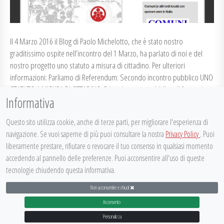
Il 4 Marzo 2016 il Blog di Paolo Michelotto, che è stato nostro
graditissimo ospite nell’incontro del 1 Marzo, ha parlato di noi e del
nostro progetto uno statuto a misura di cittadino. Per ulteriori
informazioni: Parliamo di Referendum: Secondo incontro pubblico UNO
STATUTO A MISURA DI CITTADINO. Primo incontro pubblico di formazione
Informativa
sulle proposte…
Posted on
7 Marzo 2016
by
aitec
in
Rassegna Stampa
Questo sito utilizza cookie, anche di terze parti, per migliorare l'esperienza di
navigazione. Se vuoi saperne di più puoi consultare la nostra
Privacy Policy
. Puoi
liberamente prestare, rifiutare o revocare il tuo consenso in qualsiasi momento
CONTINUE READING
accedendo al pannello delle preferenze. Puoi acconsentire all'uso di queste
tecnologie chiudendo questa informativa.
Non acconsentire e chiudi
DISPLAY FOOTER
Acconsento
@
it
ec
Personalizza
PARTECIPATTIVA 2015
|