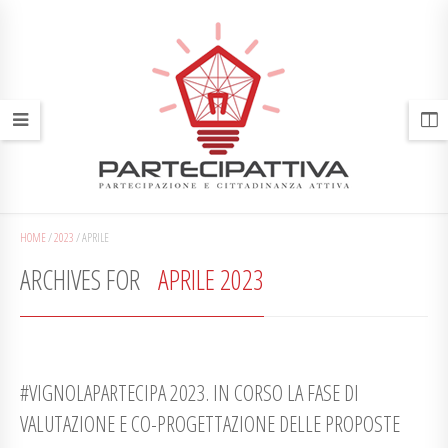
HOME
/
2023
/
APRILE
ARCHIVES FOR
APRILE 2023
#VIGNOLAPARTECIPA 2023. IN CORSO LA FASE DI
VALUTAZIONE E CO-PROGETTAZIONE DELLE PROPOSTE