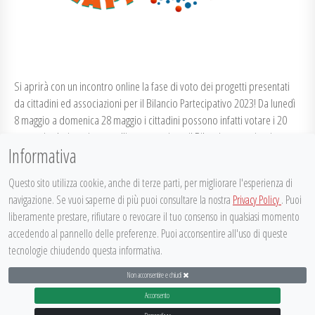
Si aprirà con un incontro online la fase di voto dei progetti presentati
da cittadini ed associazioni per il Bilancio Partecipativo 2023! Da lunedì
8 maggio a domenica 28 maggio i cittadini possono infatti votare i 20
progetti selezionati tra quelli presentati per il Bilancio partecipativo
Informativa
2023. Con il Bilancio partecipativo i vignolesi sono coinvolti…
Posted on
5 Maggio 2023
by
elisa quartieri
in
#VIGNOLAPARTECIPA 2023
Questo sito utilizza cookie, anche di terze parti, per migliorare l'esperienza di
navigazione. Se vuoi saperne di più puoi consultare la nostra
Privacy Policy
. Puoi
liberamente prestare, rifiutare o revocare il tuo consenso in qualsiasi momento
CONTINUE READING
accedendo al pannello delle preferenze. Puoi acconsentire all'uso di queste
tecnologie chiudendo questa informativa.
Non acconsentire e chiudi
DISPLAY FOOTER
Acconsento