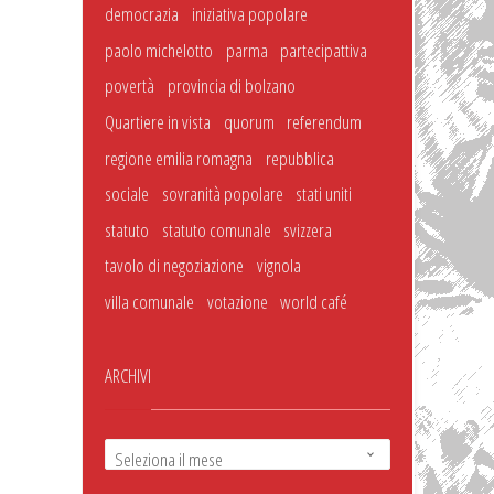
democrazia
iniziativa popolare
paolo michelotto
parma
partecipattiva
povertà
provincia di bolzano
Quartiere in vista
quorum
referendum
regione emilia romagna
repubblica
sociale
sovranità popolare
stati uniti
statuto
statuto comunale
svizzera
tavolo di negoziazione
vignola
villa comunale
votazione
world café
ARCHIVI
Seleziona il mese