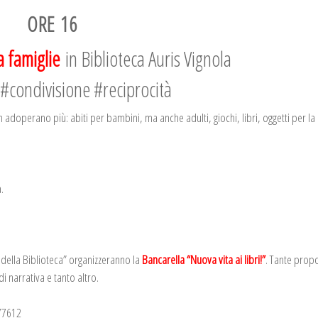
ORE
16
 famiglie
in Biblioteca Auris Vignola
#condivisione #reciprocità
doperano più: abiti per bambini, ma anche adulti, giochi, libri, oggetti per la 
.
i della Biblioteca” organizzeranno la
Bancarella “Nuova vita ai libri!”
. Tante propo
i di narrativa e tanto altro.
777612