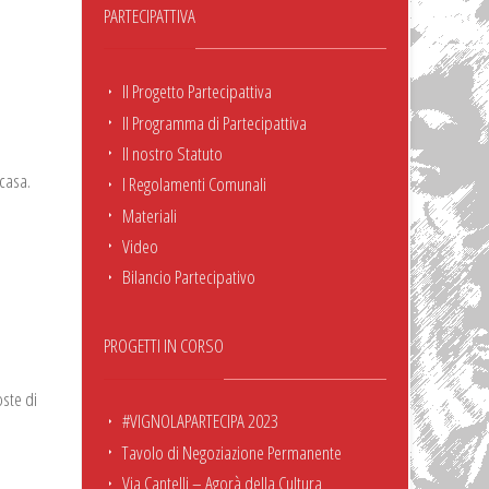
PARTECIPATTIVA
Il Progetto Partecipattiva
Il Programma di Partecipattiva
Il nostro Statuto
casa.
I Regolamenti Comunali
Materiali
Video
Bilancio Partecipativo
PROGETTI IN CORSO
ste di
#VIGNOLAPARTECIPA 2023
Tavolo di Negoziazione Permanente
Via Cantelli – Agorà della Cultura