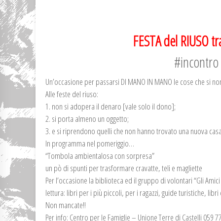
FESTA del RIUSO tra
#incontro 
Un’occasione per passarsi DI MANO IN MANO le cose che si non a
Alle feste del riuso:
1. non si adopera il denaro [vale solo il dono];
2. si porta almeno un oggetto;
3. e si riprendono quelli che non hanno trovato una nuova casa
In programma nel pomeriggio…
“Tombola ambientalosa con sorpresa”
un pò di spunti per trasformare cravatte, teli e magliette
Per l’occasione la biblioteca ed il gruppo di volontari “Gli Amic
lettura: libri per i più piccoli, per i ragazzi, guide turistiche, libr
Non mancate!!
Per info: Centro per le Famiglie – Unione Terre di Castelli 059 