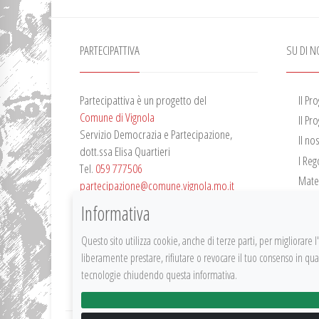
PARTECIPATTIVA
SU DI N
Partecipattiva è un progetto del
Il Pr
Comune di Vignola
Il Pr
Servizio Democrazia e Partecipazione,
Il no
dott.ssa Elisa Quartieri
I Re
Tel.
059 777506
Mater
partecipazione@comune.vignola.mo.it
Vide
Privacy Policy
Informativa
Bilan
Questo sito utilizza cookie, anche di terze parti, per migliorare
liberamente prestare, rifiutare o revocare il tuo consenso in q
tecnologie chiudendo questa informativa.