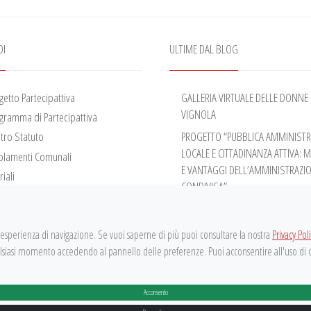
OI
ULTIME DAL BLOG
ogetto Partecipattiva
GALLERIA VIRTUALE DELLE DONNE 
VIGNOLA
ogramma di Partecipattiva
stro Statuto
PROGETTO “PUBBLICA AMMINIST
LOCALE E CITTADINANZA ATTIVA: 
golamenti Comunali
E VANTAGGI DELL’AMMINISTRAZI
iali
CONDIVISA”
o
ATTIVITÀ DEL TAVOLO DI NEGOZIA
cio Partecipativo
PERMANENTE – ANNO 2026
 l'esperienza di navigazione. Se vuoi saperne di più puoi consultare la nostra
Privacy Pol
ATTIVITÀ DEL TAVOLO DI NEGOZIA
ualsiasi momento accedendo al pannello delle preferenze. Puoi acconsentire all'uso di
PERMANENTE – ANNO 2025
Acconsento