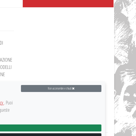
DI
RAZIONE
MODELLI
ONE
Non acconsentire e chiudi
ZIONE
icy
. Puoi
ZIONE
 queste