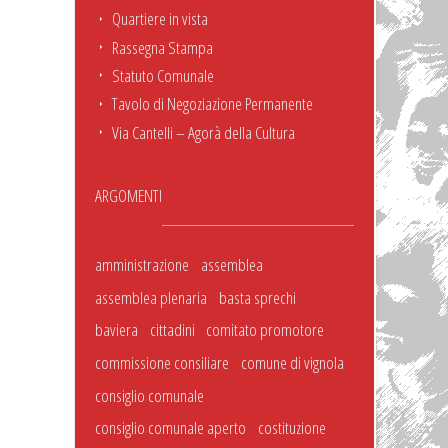
Quartiere in vista
Rassegna Stampa
Statuto Comunale
Tavolo di Negoziazione Permanente
Via Cantelli – Agorà della Cultura
ARGOMENTI
amministrazione
assemblea
assemblea plenaria
basta sprechi
baviera
cittadini
comitato promotore
commissione consiliare
comune di vignola
consiglio comunale
consiglio comunale aperto
costituzione