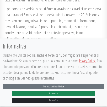
Il percorso che vedrà coinvolti Amministrazione e cittadini insieme avrà
una durata di 6 mesi e si concluderà quindi a novembre 2019. In questi
mesi verranno organizzati incontri pubblici, momenti di formazione,
tavoli di lavoro, in cui sarà possibile confrontarsi, discutere e
condividere possibili soluzioni e strategie operative, in merito
all’oggetto del percorso partecipativo.
Informativa
Questo sito utilizza cookie, anche di terze parti, per migliorare l'esperienza di
Qui di seguito l’invito all’incontro del 30 maggio.
navigazione. Se vuoi saperne di più puoi consultare la nostra
Privacy Policy
. Puoi
30 maggio Quartiere in Vista
liberamente prestare, rifiutare o revocare il tuo consenso in qualsiasi momento
accedendo al pannello delle preferenze. Puoi acconsentire all'uso di queste
Posted on
23 Maggio 2019
in
Incontri
,
Quartiere in vista
tecnologie chiudendo questa informativa.
Non acconsentire e chiudi
DISPLAY FOOTER
Acconsento
@
it
ec
Personalizza
PARTECIPATTIVA 2015
|