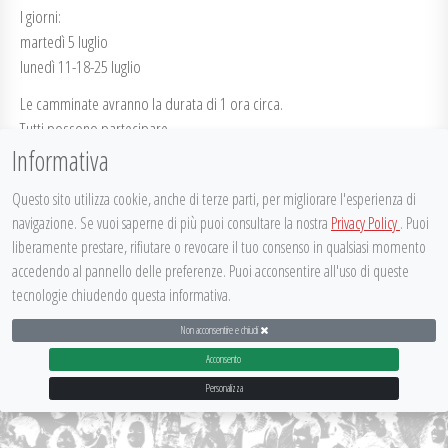
I giorni:
martedì 5 luglio
lunedì 11-18-25 luglio
Le camminate avranno la durata di 1 ora circa.
Tutti possono partecipare.
Un modo nuovo per conoscersi ed incontrare vecchi e nuovi amici.
Informativa
ViviAMO Brodano2-bis
Questo sito utilizza cookie, anche di terze parti, per migliorare l'esperienza di
navigazione. Se vuoi saperne di più puoi consultare la nostra
Privacy Policy
. Puoi
Posted on
5 Luglio 2016
in
Community Lab
,
Comunicazioni
liberamente prestare, rifiutare o revocare il tuo consenso in qualsiasi momento
accedendo al pannello delle preferenze. Puoi acconsentire all'uso di queste
DISPLAY FOOTER
tecnologie chiudendo questa informativa.
Non acconsentire e chiudi
@
it
ec
PARTECIPATTIVA 2015
|
Acconsento
Personalizza