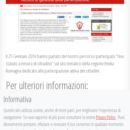
Il 25 Gennaio 2016 hanno parlato del nostro percorso partecipato “Uno
statuto a misura di cittadino” sul sito tematico della regione Emilia
Romagna dedicato alla partecipazione attiva dei cittadini.
Per ulteriori informazioni:
Informativa
http://partecipazione.regione.emilia-romagna.it/tecnico-di-
garanzia/notizie/anno-2016/uno-statuto-a-misura-di-cittadino
Questo sito utilizza cookie, anche di terze parti, per migliorare l'esperienza di
Comune di Vignola e nuovo Statuto: con il primo Tavolo di
navigazione. Se vuoi saperne di più puoi consultare la nostra
Privacy Policy
. Puoi
Negoziazione via agli incontri con i cittadini
liberamente prestare, rifiutare o revocare il tuo consenso in qualsiasi momento