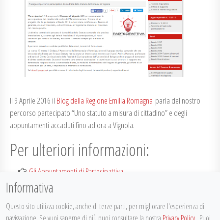
Il 9 Aprile 2016 il
Blog della Regione Emilia Romagna
parla del nostro
percorso partecipato “Uno statuto a misura di cittadino” e degli
appuntamenti accaduti fino ad ora a Vignola.
Per ulteriori informazioni:
Gli Appuntamenti di Partecipattiva
Informativa
UNO STATUTO A MISURA DI CITTADINO. Primo incontro pubblico
di formazione sulle proposte per la partecipazione democratica a
Questo sito utilizza cookie, anche di terze parti, per migliorare l'esperienza di
Vignola
navigazione. Se vuoi saperne di più puoi consultare la nostra
Privacy Policy
. Puoi