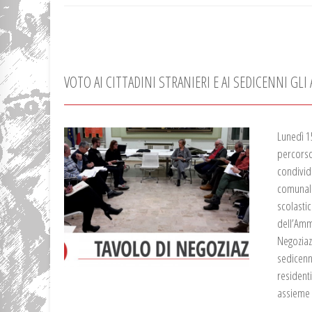
VOTO AI CITTADINI STRANIERI E AI SEDICENNI G
Lunedì 1
percorso
condivid
comunale.
scolastic
dell’Amm
Negoziazi
sedicenni
residenti
assieme a