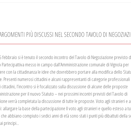
LI ARGOMENTI PIÙ DISCUSSI NEL SECONDO TAVOLO DI NEGOZIAZ
5 febbraio si è tenuto il secondo incontro del Tavolo di Negoziazione previsto d
 Partecipattiva messo in campo dall’Amministrazione comunale di Vignola per
ere con la cittadinanza le idee che dovrebbero portare alla modifica dello Stat
 Presenti numerosi cittadini e alcuni rappresentanti di categorie professionali e 
i cittadini, l’incontro si è focalizzato sulla discussione di alcune delle proposte
inistrazione per il nuovo Statuto – nei prossimi incontri previsti del Tavolo di
one verrà completata la discussione di tutte le proposte. Voto agli stranieri e a
: allargare la base della partecipazione Il voto agli stranieri e quello esteso a tut
 che abbiano compiuto i sedici anni di età sono stati i punti più dibattuti della s
i principi...