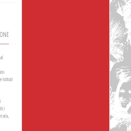
IONE
al
uto
istituti
i
ti i
erata,