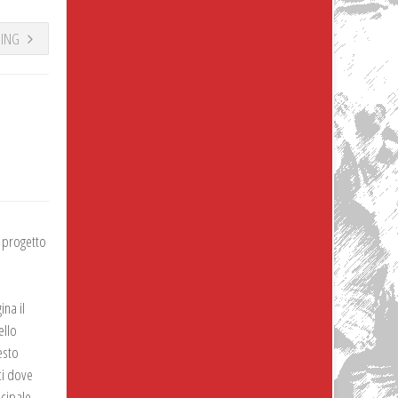
DING
l progetto
na il
ello
esto
ci dove
ncipale