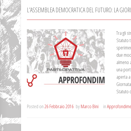
L’ASSEMBLEA DEMOCRATICA DEL FUTURO: LA GIOR
Tra gli s
Statuto t
sperimen
due mode
almeno a
una port
aperta a 
Giornata
Statuto 
Posted on
26 Febbraio 2016
by
Marco Bini
in
Approfondime