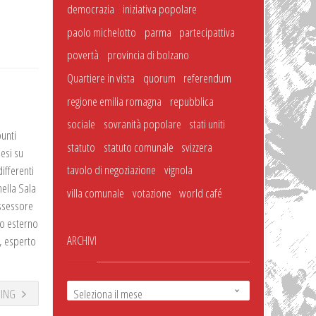
democrazia
iniziativa popolare
paolo michelotto
parma
partecipattiva
povertà
provincia di bolzano
Quartiere in vista
quorum
referendum
regione emilia romagna
repubblica
sociale
sovranità popolare
stati uniti
punti
statuto
statuto comunale
svizzera
lesi su
tavolo di negoziazione
vignola
ifferenti
ella Sala
villa comunale
votazione
world café
Assessore
to esterno
ARCHIVI
o, esperto
DING
Seleziona il mese