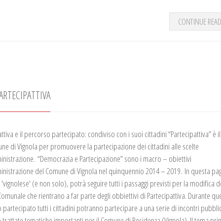
CONTINUE REA
ARTECIPATTIVA
ttiva e il percorso partecipato: condiviso con i suoi cittadini “Partecipattiva” è i
ne di Vignola per promuovere la partecipazione dei cittadini alle scelte
inistrazione. “Democrazia e Partecipazione” sono i macro – obiettivi
inistrazione del Comune di Vignola nel quinquennio 2014 – 2019. In questa pagi
 'vignolese' (e non solo), potrà seguire tutti i passaggi previsti per la modifica d
Comunale che rientrano a far parte degli obbiettivi di Partecipattiva. Durante qu
partecipato tutti i cittadini potranno partecipare a una serie di incontri pubbli
 trattate tematiche importanti per il Comune di Residenza (Vignola). Il tema pri