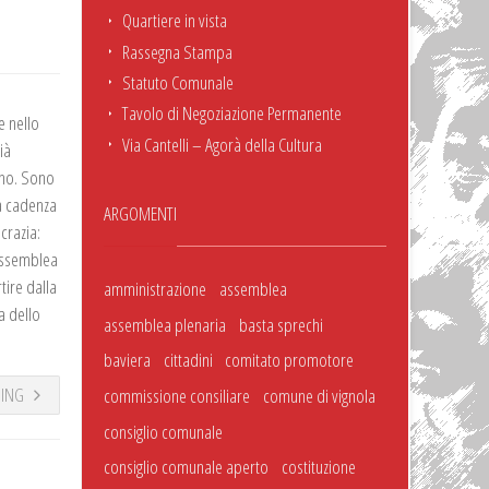
Quartiere in vista
Rassegna Stampa
Statuto Comunale
Tavolo di Negoziazione Permanente
e nello
Via Cantelli – Agorà della Cultura
ià
ino. Sono
a cadenza
ARGOMENTI
crazia:
’assemblea
tire dalla
amministrazione
assemblea
a dello
assemblea plenaria
basta sprechi
baviera
cittadini
comitato promotore
DING
commissione consiliare
comune di vignola
consiglio comunale
consiglio comunale aperto
costituzione