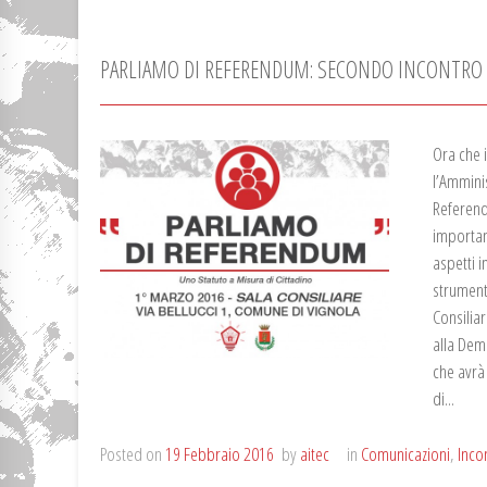
PARLIAMO DI REFERENDUM: SECONDO INCONTRO
Ora che 
l’Ammini
Referendu
important
aspetti 
strument
Consiliar
alla Dem
che avrà
di...
Posted on
19 Febbraio 2016
by
aitec
in
Comunicazioni
,
Inco