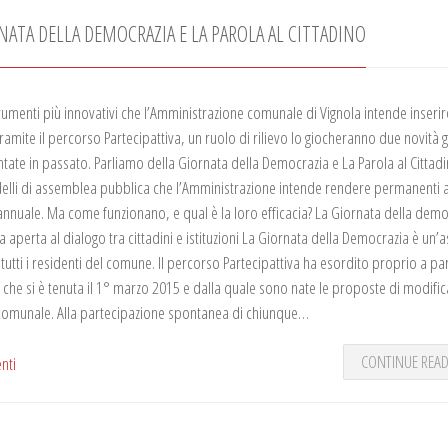
NATA DELLA DEMOCRAZIA E LA PAROLA AL CITTADINO
trumenti più innovativi che l’Amministrazione comunale di Vignola intende inserir
ramite il percorso Partecipattiva, un ruolo di rilievo lo giocheranno due novità g
tate in passato. Parliamo della Giornata della Democrazia e La Parola al Cittad
lli di assemblea pubblica che l’Amministrazione intende rendere permanenti 
nnuale. Ma come funzionano, e qual è la loro efficacia? La Giornata della demo
a aperta al dialogo tra cittadini e istituzioni La Giornata della Democrazia è un
tutti i residenti del comune. Il percorso Partecipattiva ha esordito proprio a par
 che si è tenuta il 1° marzo 2015 e dalla quale sono nate le proposte di modific
comunale. Alla partecipazione spontanea di chiunque…
CONTINUE REA
nti