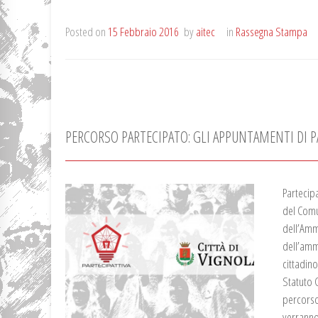
Posted on
15 Febbraio 2016
by
aitec
in
Rassegna Stampa
PERCORSO PARTECIPATO: GLI APPUNTAMENTI DI P
Partecipa
del Comu
dell’Amm
dell’amm
cittadino
Statuto 
percorso 
verranno