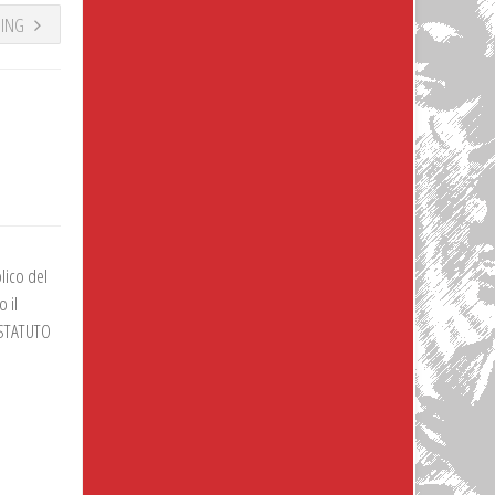
DING
lico del
 il
O STATUTO