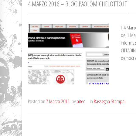
4 MARZO 2016 – BLOG PAOLOMICHELOTTO.IT
Il 4 Marz
del 1 Mar
informaz
CITTADIN
democra
Posted on
7 Marzo 2016
by
aitec
in
Rassegna Stampa