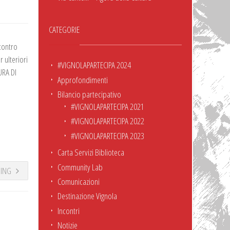
CATEGORIE
ncontro
 ulteriori
#VIGNOLAPARTECIPA 2024
URA DI
Approfondimenti
Bilancio partecipativo
#VIGNOLAPARTECIPA 2021
#VIGNOLAPARTECIPA 2022
#VIGNOLAPARTECIPA 2023
Carta Servizi Biblioteca
Community Lab
DING
Comunicazioni
Destinazione Vignola
Incontri
Notizie