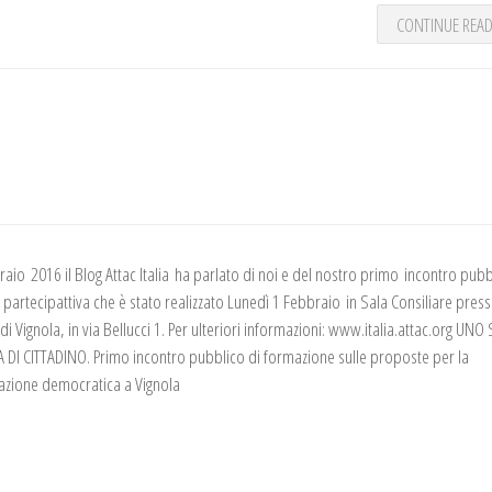
CONTINUE REA
i
raio 2016 il Blog Attac Italia ha parlato di noi e del nostro primo incontro pubb
 partecipattiva che è stato realizzato Lunedì 1 Febbraio in Sala Consiliare presso
i Vignola, in via Bellucci 1. Per ulteriori informazioni: www.italia.attac.org UN
 DI CITTADINO. Primo incontro pubblico di formazione sulle proposte per la
azione democratica a Vignola