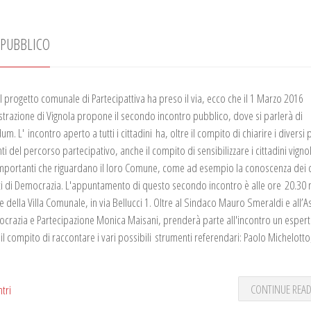
 PUBBLICO
il progetto comunale di Partecipattiva ha preso il via, ecco che il 1 Marzo 2016
strazione di Vignola propone il secondo incontro pubblico, dove si parlerà di
m. L' incontro aperto a tutti i cittadini ha, oltre il compito di chiarire i diversi 
i del percorso partecipativo, anche il compito di sensibilizzare i cittadini vigno
importanti che riguardano il loro Comune, come ad esempio la conoscenza dei d
i di Democrazia. L'appuntamento di questo secondo incontro è alle ore 20.30 n
e della Villa Comunale, in via Bellucci 1. Oltre al Sindaco Mauro Smeraldi e all’
ocrazia e Partecipazione Monica Maisani, prenderà parte all'incontro un esper
 il compito di raccontare i vari possibili strumenti referendari: Paolo Michelott
CONTINUE REA
ntri